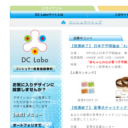
コンシュマートップ
【投票終了】 日本子守唄協会「わ
主催：
NPO法人日本子守唄協会 
投票期間：
2008年 09月 24日～2008年
「赤ちゃんの心が育つ子守唄
特典：
デザイン投票者から抽選）
【人気ランキング】
デザインコンペに投票して
投票POINT:25
投票POI
いただけるコンシューマー
の方々を募集しています
【投票終了】 盲導犬チャリティグ
あなたの投票が盲導犬チャリティにつな
に投票してください
主催：
盲導犬支援センター