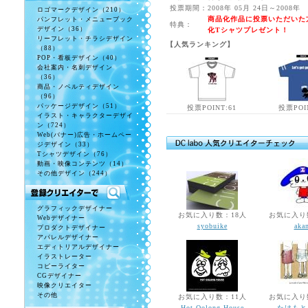
投票期間：
2008年 05月 24日～2008年
ロゴマークデザイン（210）
商品化作品に投票いただいた
パンフレット・メニューブック
特典：
デザイン（36）
化Tシャツプレゼント！
リーフレット・チラシデザイン
【人気ランキング】
（88）
POP・看板デザイン（40）
会社案内・名刺デザイン
（36）
商品・ノベルティデザイン
（96）
パッケージデザイン（51）
投票POINT:61
投票POI
イラスト・キャラクターデザイ
ン（724）
Web(バナー)広告・ホームペー
ジデザイン（33）
Tシャツデザイン（76）
動画・映像コンテンツ（14）
その他デザイン（244）
グラフィックデザイナー
お気に入り数：18人
お気に入り
Webデザイナー
syobuike
aka
プロダクトデザイナー
アパレルデザイナー
エディトリアルデザイナー
イラストレーター
コピーライター
CGデザイナー
映像クリエイター
その他
お気に入り数：11人
お気に入り
Hot Oolong House
たけもと