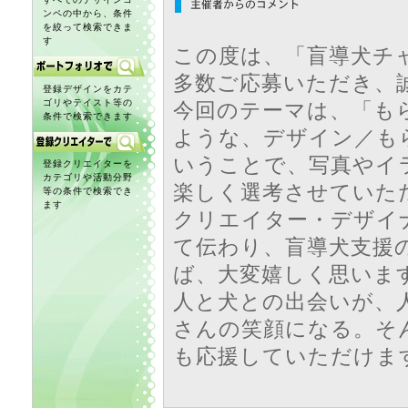
ンペの中から、条件
を絞って検索できま
す
この度は、「盲導犬チ
多数ご応募いただき、
登録デザインをカテ
ゴリやテイスト等の
今回のテーマは、「もら
条件で検索できます
ような、デザイン／も
いうことで、写真やイ
登録クリエイターを
カテゴリや活動分野
楽しく選考させていた
等の条件で検索でき
ます
クリエイター・デザイ
て伝わり、盲導犬支援
ば、大変嬉しく思いま
人と犬との出会いが、
さんの笑顔になる。そ
も応援していただけま